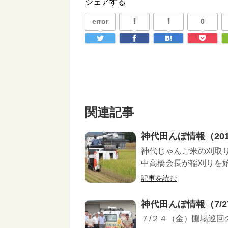
シェアする
error
0
関連記事
神代田んぼ情報（2016
神代じゃんご米の刈取
中高橋会長が稲刈りを始
記事を読む
神代田んぼ情報（7/2
７/２４（金）圃場巡回