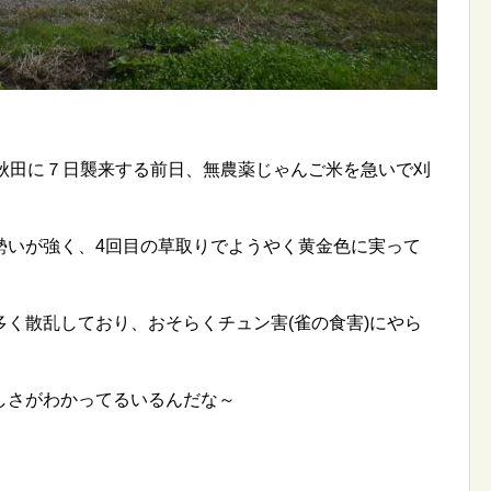
が秋田に７日襲来する前日、無農薬じゃんご米を急いで刈
勢いが強く、4回目の草取りでようやく黄金色に実って
く散乱しており、おそらくチュン害(雀の食害)にやら
しさがわかってるいるんだな～