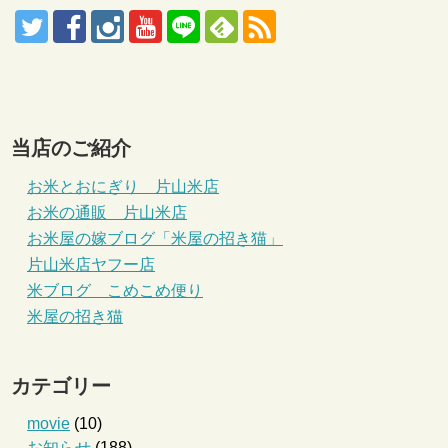
当店のご紹介
お米とおにぎり 片山米店
お米の通販 片山米店
お米屋の嫁ブログ「米屋の招き猫」
片山米店ヤフー店
米ブログ こめこめ便り
米屋の招き猫
カテゴリー
movie
(10)
お知らせ
(188)