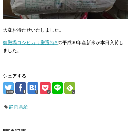
大変お待たせいたしました。
御殿場コシヒカリ厳選特A
の平成30年産新米が本日入荷し
ました。
シェアする
error
0
0
静岡県産