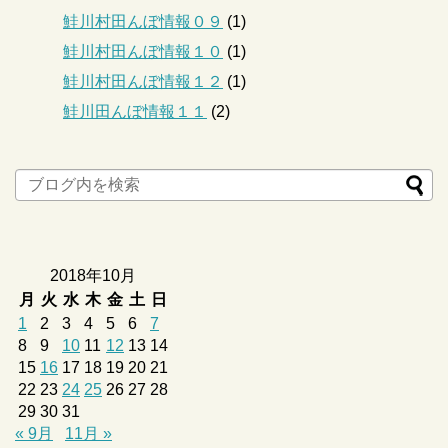
鮭川村田んぼ情報０９
(1)
鮭川村田んぼ情報１０
(1)
鮭川村田んぼ情報１２
(1)
鮭川田んぼ情報１１
(2)
2018年10月
月
火
水
木
金
土
日
1
2
3
4
5
6
7
8
9
10
11
12
13
14
15
16
17
18
19
20
21
22
23
24
25
26
27
28
29
30
31
« 9月
11月 »