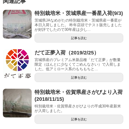
関連記事
特別栽培米・茨城県産一番星入荷(9/3)
茨城県JAなめがたの特別栽培米・茨城県産一番星が
本日入荷しました。 昨年店頭でテスト販売しました
が好評でしたので30年産は少し...
記事を読む
だて正夢入荷（2019/2/25）
宮城県産のプレミアム米新品種「だて正夢」が数量
限定（ほんとに少なくてごめんなさい）で入荷しま
した。低アミロース系のもちもちと...
記事を読む
特別栽培米・佐賀県産さがびより入荷
(2018/11/15)
特別栽培米・佐賀県産さがびよりの平成30年産新米
が入荷しました。
記事を読む