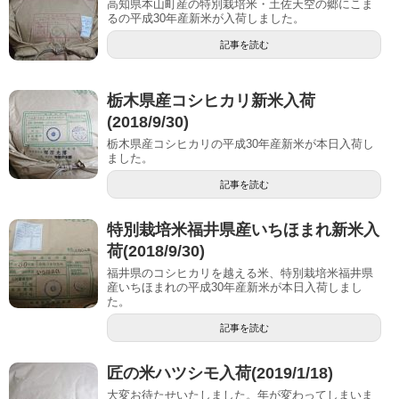
高知県本山町産の特別栽培米・土佐天空の郷にこま
るの平成30年産新米が入荷しました。
記事を読む
栃木県産コシヒカリ新米入荷
(2018/9/30)
栃木県産コシヒカリの平成30年産新米が本日入荷し
ました。
記事を読む
特別栽培米福井県産いちほまれ新米入
荷(2018/9/30)
福井県のコシヒカリを越える米、特別栽培米福井県
産いちほまれの平成30年産新米が本日入荷しまし
た。
記事を読む
匠の米ハツシモ入荷(2019/1/18)
大変お待たせいたしました。年が変わってしまいま