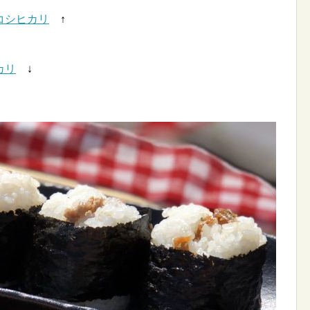
コシヒカリ
↑
カリ
↓