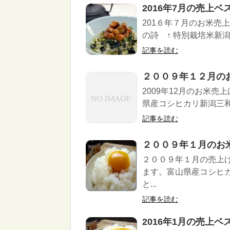
2016年7月の売上ベ
201６年７月のお米売
の詩 ↑ 特別栽培米新潟三
記事を読む
２００９年１２月の
2009年12月のお米
県産コシヒカリ新潟三和
記事を読む
２００９年１月のお
２００９年１月の売上
ます。富山県産コシヒ
と...
記事を読む
2016年1月の売上ベ