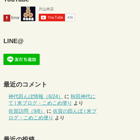
LINE@
最近のコメント
神代田んぼ情報（6/24）
に
秋田神代に
て | 米ブログ・こめこめ便り
より
佐賀訪問（9/8）
に
佐賀の田んぼ | 米ブ
ログ・こめこめ便り
より
最近の投稿