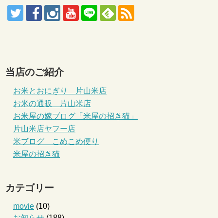
当店のご紹介
お米とおにぎり 片山米店
お米の通販 片山米店
お米屋の嫁ブログ「米屋の招き猫」
片山米店ヤフー店
米ブログ こめこめ便り
米屋の招き猫
カテゴリー
movie
(10)
お知らせ
(188)