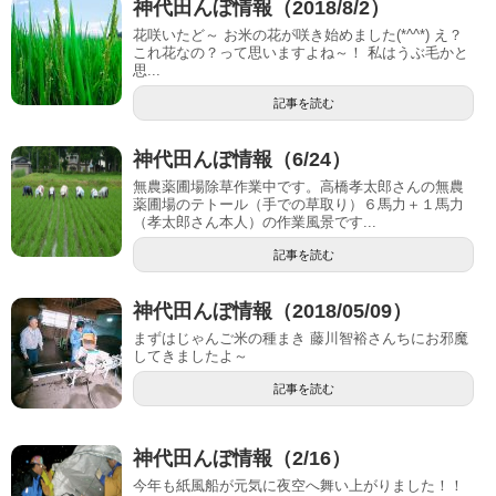
神代田んぼ情報（2018/8/2）
花咲いたど～ お米の花が咲き始めました(*^^*) え？
これ花なの？って思いますよね～！ 私はうぶ毛かと
思...
記事を読む
神代田んぼ情報（6/24）
無農薬圃場除草作業中です。高橋孝太郎さんの無農
薬圃場のテトール（手での草取り）６馬力＋１馬力
（孝太郎さん本人）の作業風景です...
記事を読む
神代田んぼ情報（2018/05/09）
まずはじゃんご米の種まき 藤川智裕さんちにお邪魔
してきましたよ～
記事を読む
神代田んぼ情報（2/16）
今年も紙風船が元気に夜空へ舞い上がりました！！