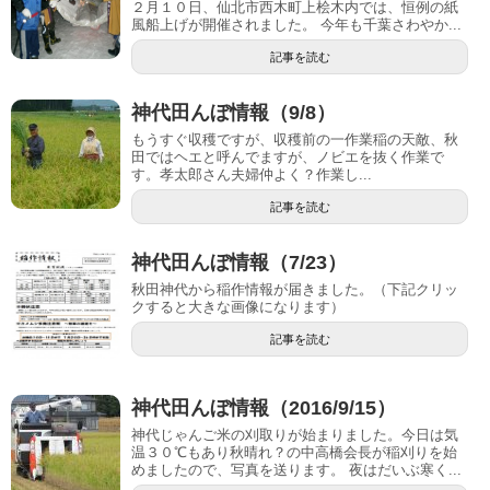
２月１０日、仙北市西木町上桧木内では、恒例の紙
風船上げが開催されました。 今年も千葉さわやか...
記事を読む
神代田んぼ情報（9/8）
もうすぐ収穫ですが、収穫前の一作業稲の天敵、秋
田ではヘエと呼んでますが、ノビエを抜く作業で
す。孝太郎さん夫婦仲よく？作業し...
記事を読む
神代田んぼ情報（7/23）
秋田神代から稲作情報が届きました。（下記クリッ
クすると大きな画像になります）
記事を読む
神代田んぼ情報（2016/9/15）
神代じゃんご米の刈取りが始まりました。今日は気
温３０℃もあり秋晴れ？の中高橋会長が稲刈りを始
めましたので、写真を送ります。 夜はだいぶ寒く...