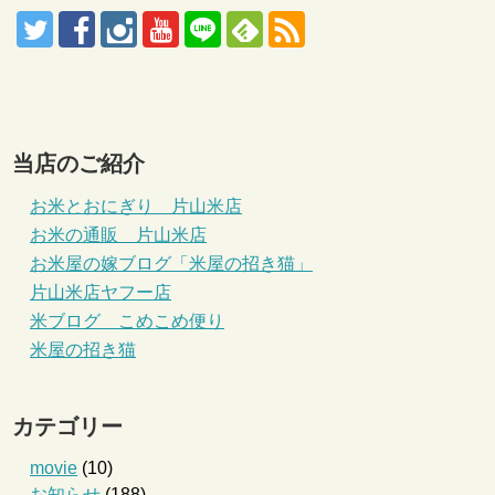
当店のご紹介
お米とおにぎり 片山米店
お米の通販 片山米店
お米屋の嫁ブログ「米屋の招き猫」
片山米店ヤフー店
米ブログ こめこめ便り
米屋の招き猫
カテゴリー
movie
(10)
お知らせ
(188)