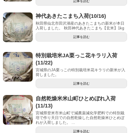
記事を読む
神代あきたこまち入荷(10/16)
秋田県仙北市田沢湖産のあきたこまちの新米が本日
入荷しました。 秋田神代あきたこまち【玄米】1kg
記事を読む
特別栽培米JA栗っこ花キラリ入荷
(11/22)
宮城県のJA栗っこの特別栽培米花キラリの新米が入
荷しました。
記事を読む
自然乾燥米米山町ひとめぼれ入荷
(11/13)
宮城県登米市米山町で減農薬減化学肥料での特別栽
培で作り天日での自然乾燥した自然乾燥米ひとめぼ
れが入荷しました。 ...
記事を読む