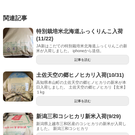
関連記事
特別栽培米北海道ふっくりんこ入荷
(11/22)
JA新はこだての特別栽培米北海道ふっくりんこの新
米が入荷しました。 iphoneから送信。
記事を読む
土佐天空の郷ヒノヒカリ入荷(10/31)
高知県本山町の土佐天空の郷ヒノヒカリの新米が本
日入荷しました。 土佐天空の郷ヒノヒカリ【玄米】
１kg
記事を読む
新潟三和コシヒカリ新米入荷(9/29)
新潟県上越市三和区産のコシヒカリの新米が入荷し
ました。 新潟三和コシヒカリ