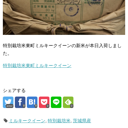
特別栽培米東町ミルキークイーンの新米が本日入荷しまし
た。
特別栽培米東町ミルキークイーン
シェアする
error
0
0
ミルキークイーン
,
特別栽培米
,
茨城県産