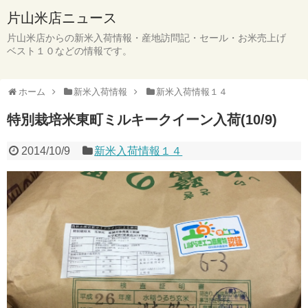
片山米店ニュース
片山米店からの新米入荷情報・産地訪問記・セール・お米売上げ
ベスト１０などの情報です。
ホーム
新米入荷情報
新米入荷情報１４
特別栽培米東町ミルキークイーン入荷(10/9)
2014/10/9
新米入荷情報１４