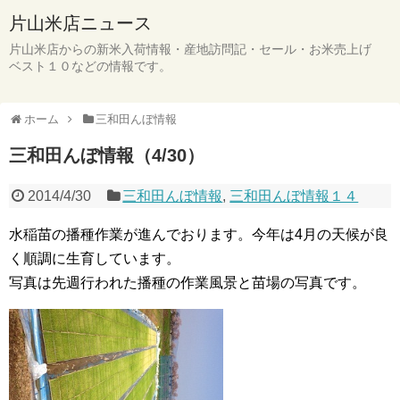
片山米店ニュース
片山米店からの新米入荷情報・産地訪問記・セール・お米売上げ
ベスト１０などの情報です。
ホーム
三和田んぼ情報
三和田んぼ情報（4/30）
2014/4/30
三和田んぼ情報
,
三和田んぼ情報１４
水稲苗の播種作業が進んでおります。今年は4月の天候が良
く順調に生育しています。
写真は先週行われた播種の作業風景と苗場の写真です。