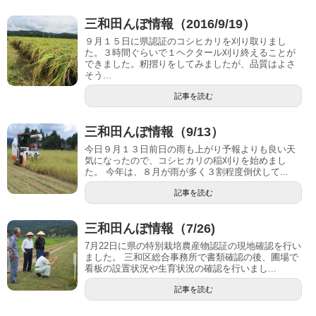
三和田んぼ情報（2016/9/19）
９月１５日に県認証のコシヒカリを刈り取りまし
た。３時間ぐらいで１ヘクタール刈り終えることが
できました。籾摺りをしてみましたが、品質はよさ
そう...
記事を読む
三和田んぼ情報（9/13）
今日９月１３日前日の雨も上がり予報よりも良い天
気になったので、コシヒカリの稲刈りを始めまし
た。 今年は、８月が雨が多く３割程度倒伏して...
記事を読む
三和田んぼ情報（7/26)
7月22日に県の特別栽培農産物認証の現地確認を行い
ました。 三和区総合事務所で書類確認の後、圃場で
看板の設置状況や生育状況の確認を行いまし...
記事を読む