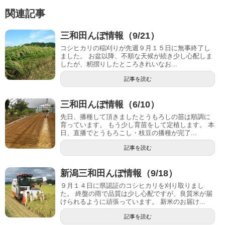
関連記事
三和田んぼ情報（9/21）
コシヒカリの稲刈りが先週９月１５日に無事終了し
ました。 お盆以降、不順な天候が続き少し心配しま
したが、籾摺りしたところきれいなお...
記事を読む
三和田んぼ情報（6/10）
先日、播種して頂きましたとうもろしの苗は順調に
育っています。 もう少し育苗をして定植します。 本
日、直播でとうもろこし・枝豆の播種が完了...
記事を読む
新潟三和田んぼ情報（9/18）
９月１４日に県認証のコシヒカリを刈り取りまし
た。 終盤の雨で品質は少し心配ですが、良質米が届
けられるように頑張っています。 新米のお届け...
記事を読む