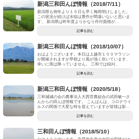
新潟三和田んぼ情報（2018/7/11）
新潟県も例年より１５日も早く梅雨明けしました。
この状況が続けば水稲は豊作が間違いないと思いま
す。 新潟県は昨年度よりかなり作付面積が...
記事を読む
新潟三和田んぼ情報（2018/10/07）
おはようございます。本日は上越市１００マラソン
が開催されますが早朝より風が強く吹いています、
幸いに雨は降っていません。 三和では稲刈...
記事を読む
新潟三和田んぼ情報（2020/5/18）
三和減減の会の農事法人大西営農組合の武田敏一さ
んからの田んぼ情報です。 こんばんは、コロナウイ
ルスの関係で大変な時を迎えていますが皆様は影...
記事を読む
三和田んぼ情報（2018/5/10）