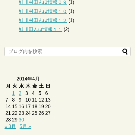
鮭川村田んぼ情報０９
(1)
鮭川村田んぼ情報１０
(1)
鮭川村田んぼ情報１２
(1)
鮭川田んぼ情報１１
(2)
2014年4月
月
火
水
木
金
土
日
1
2
3
4
5
6
7
8
9
10
11
12
13
14
15
16
17
18
19
20
21
22
23
24
25
26
27
28
29
30
« 3月
5月 »