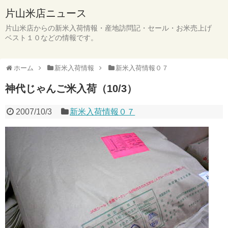
片山米店ニュース
片山米店からの新米入荷情報・産地訪問記・セール・お米売上げ
ベスト１０などの情報です。
ホーム
新米入荷情報
新米入荷情報０７
神代じゃんご米入荷（10/3）
2007/10/3
新米入荷情報０７