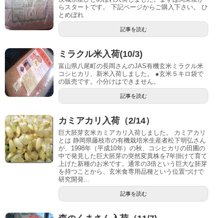
らスタートです。 下記ページからご購入下さい。 ひ
とめぼれ
記事を読む
ミラクル米入荷(10/3)
富山県八尾町の長岡さんのJAS有機玄米ミラクル米
コシヒカリ、新米入荷しました。 ●玄米５キロ袋で
の販売です。小分けはできません。
記事を読む
カミアカリ入荷（2/14）
巨大胚芽玄米カミアカリ入荷しました。 カミアカリ
とは 静岡県藤枝市の有機栽培米生産者松下明弘さん
が、1998年（平成10年）の秋、コシヒカリの田圃の
中で発見した巨大胚芽の突然変異株を7年掛けて育て
上げた新種のお米です。通常の3倍という巨大な胚芽
を持つことから、玄米食専用品種という位置づけで
研究開発...
記事を読む