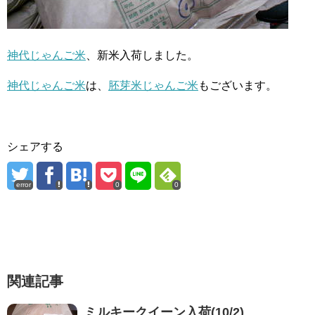
神代じゃんご米
、新米入荷しました。
神代じゃんご米
は、
胚芽米じゃんご米
もございます。
シェアする
error
0
0
関連記事
ミルキークイーン入荷(10/2)