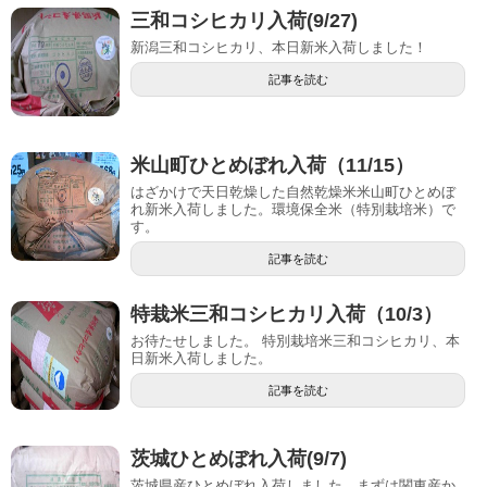
三和コシヒカリ入荷(9/27)
新潟三和コシヒカリ、本日新米入荷しました！
記事を読む
米山町ひとめぼれ入荷（11/15）
はざかけで天日乾燥した自然乾燥米米山町ひとめぼ
れ新米入荷しました。環境保全米（特別栽培米）で
す。
記事を読む
特栽米三和コシヒカリ入荷（10/3）
お待たせしました。 特別栽培米三和コシヒカリ、本
日新米入荷しました。
記事を読む
茨城ひとめぼれ入荷(9/7)
茨城県産ひとめぼれ入荷しました。まずは関東産か