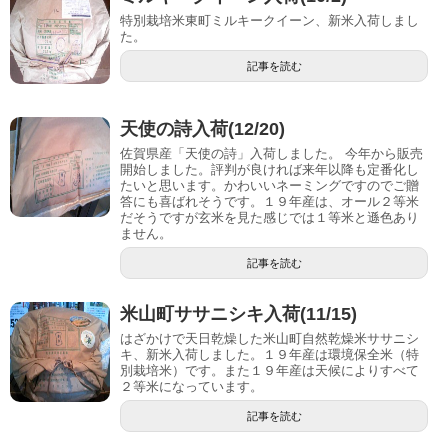
特別栽培米東町ミルキークイーン、新米入荷しまし
た。
記事を読む
天使の詩入荷(12/20)
佐賀県産「天使の詩」入荷しました。 今年から販売
開始しました。評判が良ければ来年以降も定番化し
たいと思います。かわいいネーミングですのでご贈
答にも喜ばれそうです。１９年産は、オール２等米
だそうですが玄米を見た感じでは１等米と遜色あり
ません。
記事を読む
米山町ササニシキ入荷(11/15)
はざかけで天日乾燥した米山町自然乾燥米ササニシ
キ、新米入荷しました。１９年産は環境保全米（特
別栽培米）です。また１９年産は天候によりすべて
２等米になっています。
記事を読む