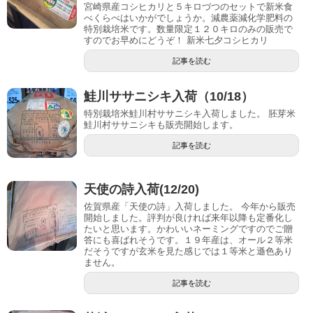
宮崎県産コシヒカリと５キロづつのセットで新米食
べくらべはいかがでしょうか。減農薬減化学肥料の
特別栽培米です。数量限定１２０キロのみの販売で
すのでお早めにどうぞ！ 新米七夕コシヒカリ
記事を読む
鮭川ササニシキ入荷（10/18）
特別栽培米鮭川村ササニシキ入荷しました。 胚芽米
鮭川村ササニシキも販売開始します。
記事を読む
天使の詩入荷(12/20)
佐賀県産「天使の詩」入荷しました。 今年から販売
開始しました。評判が良ければ来年以降も定番化し
たいと思います。かわいいネーミングですのでご贈
答にも喜ばれそうです。１９年産は、オール２等米
だそうですが玄米を見た感じでは１等米と遜色あり
ません。
記事を読む