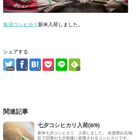
魚沼コシヒカリ
新米入荷しました。
シェアする
error
0
0
関連記事
七夕コシヒカリ入荷(8/9)
新米七夕コシヒカリ 入荷しました。 佐賀県白石地
区で旧暦の七夕前後に収穫されるコシヒカリです。