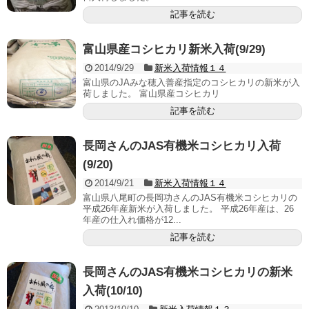
記事を読む
富山県産コシヒカリ新米入荷(9/29)
2014/9/29
新米入荷情報１４
富山県のJAみな穂入善産指定のコシヒカリの新米が入
荷しました。 富山県産コシヒカリ
記事を読む
長岡さんのJAS有機米コシヒカリ入荷
(9/20)
2014/9/21
新米入荷情報１４
富山県八尾町の長岡功さんのJAS有機米コシヒカリの
平成26年産新米が入荷しました。 平成26年産は、26
年産の仕入れ価格が12...
記事を読む
長岡さんのJAS有機米コシヒカリの新米
入荷(10/10)