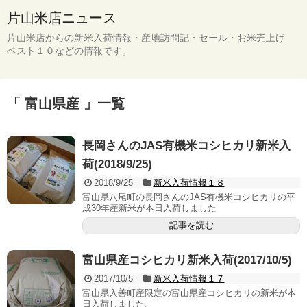
片山米店ニュース
片山米店からの新米入荷情報・産地訪問記・セール・お米売上げ
ベスト１０などの情報です。
「 富山県産 」一覧
長岡さんのJAS有機米コシヒカリ新米入
荷(2018/9/25)
2018/9/25
新米入荷情報１８
富山県八尾町の長岡さんのJAS有機米コシヒカリの平
成30年産新米が本日入荷しました
記事を読む
富山県産コシヒカリ新米入荷(2017/10/5)
2017/10/5
新米入荷情報１７
富山県入善町産限定の富山県産コシヒカリの新米が本
日入荷しました。