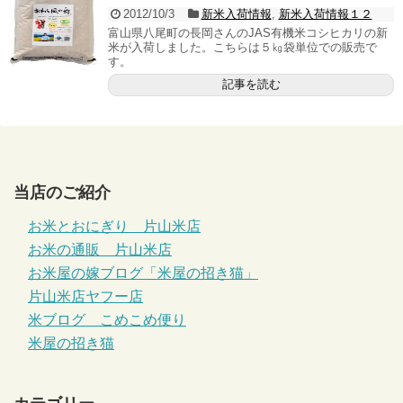
2012/10/3
新米入荷情報
,
新米入荷情報１２
富山県八尾町の長岡さんのJAS有機米コシヒカリの新
米が入荷しました。こちらは５㎏袋単位での販売で
す。
記事を読む
当店のご紹介
お米とおにぎり 片山米店
お米の通販 片山米店
お米屋の嫁ブログ「米屋の招き猫」
片山米店ヤフー店
米ブログ こめこめ便り
米屋の招き猫