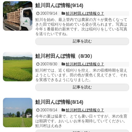
鮭川田んぼ情報(9/14)
2007/9/14
鮭川村田んぼ情報０７
鮭川を始め、最上管内では農家の方々が黄色くなって
きた田で稲刈りを始めている姿が見られます。写真は
今年１番最初の新米です。次は稲刈りをしている写真
を送りたいですね。
記事を読む
鮭川村田んぼ情報（8/30）
2007/8/30
鮭川村田んぼ情報０７
鮭川村では、近く稲刈りを控え、米の収穫時期を迎え
ようとしています。田の色が黄色く見えてきて、それ
を実感できるようになりました。
記事を読む
鮭川田んぼ情報(8/14)
2007/8/14
鮭川村田んぼ情報０７
今年の夏は猛暑で、とても暑い日々ですが、米の生育
は順調です。おいしいお米を期待していてください。
鮭川村はえぬき