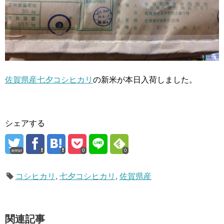
佐賀県産七夕コシヒカリ
の新米が本日入荷しました。
シェアする
error
0
0
コシヒカリ
,
七夕コシヒカリ
,
佐賀県産
関連記事