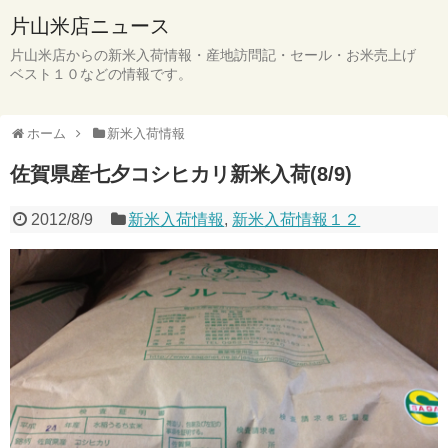
片山米店ニュース
片山米店からの新米入荷情報・産地訪問記・セール・お米売上げ
ベスト１０などの情報です。
ホーム
新米入荷情報
佐賀県産七夕コシヒカリ新米入荷(8/9)
2012/8/9
新米入荷情報
,
新米入荷情報１２