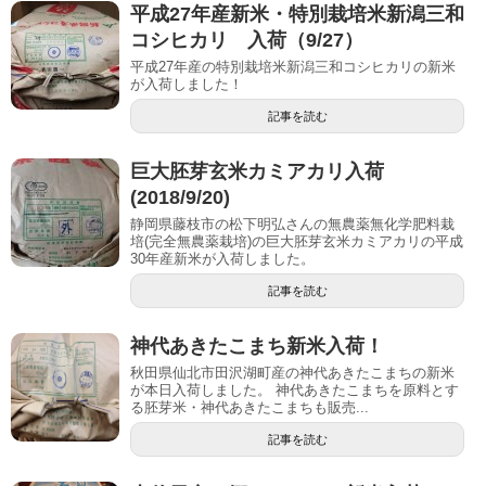
平成27年産新米・特別栽培米新潟三和
コシヒカリ 入荷（9/27）
平成27年産の特別栽培米新潟三和コシヒカリの新米
が入荷しました！
記事を読む
巨大胚芽玄米カミアカリ入荷
(2018/9/20)
静岡県藤枝市の松下明弘さんの無農薬無化学肥料栽
培(完全無農薬栽培)の巨大胚芽玄米カミアカリの平成
30年産新米が入荷しました。
記事を読む
神代あきたこまち新米入荷！
秋田県仙北市田沢湖町産の神代あきたこまちの新米
が本日入荷しました。 神代あきたこまちを原料とす
る胚芽米・神代あきたこまちも販売...
記事を読む