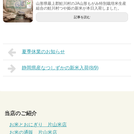
山形県最上郡鮭川村のJA山形もがみ特別栽培米生産
組合の鮭川村つや姫の新米が本日入荷しました。
記事を読む
夏季休業のお知らせ
静岡県産なつしずかの新米入荷(8/9)
当店のご紹介
お米とおにぎり 片山米店
お米の通販 片山米店