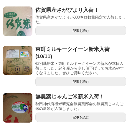
佐賀県産さがびより入荷！
佐賀県産さがびよりが300キロ数量限定で入荷しまし
た。
記事を読む
東町ミルキークイーン新米入荷
(10/11)
特別栽培米・東町ミルキークイーンの新米が本日入
荷しました。24年産から少し値下げしてお求めやす
くなりました。ぜひご賞味ください。
記事を読む
無農薬じゃんご米新米入荷！
秋田神代有機米研究会無農薬部会の無農薬じゃんご
米の新米が入荷しました。
記事を読む