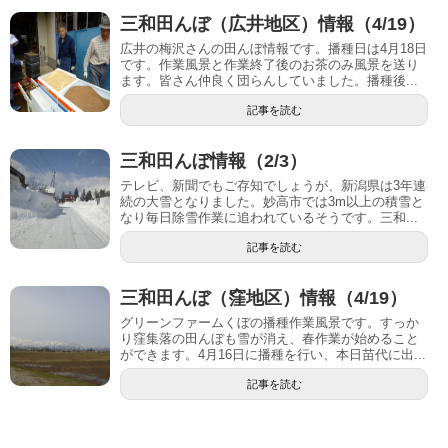
三和田んぼ（広井地区）情報（4/19）
広井の梅沢さんの田んぼ情報です。播種日は4月18日
です。作業風景と作業終了後のお茶のみ風景を送り
ます。皆さん仲良く団らんしていました。播種後...
記事を読む
三和田んぼ情報（2/3）
テレビ、新聞でもご存知でしょうが、新潟県は3年連
続の大雪となりました。妙高市では3m以上の積雪と
なり毎日除雪作業に追われているそうです。三和...
記事を読む
三和田んぼ（窪地区）情報（4/19）
グリーンファームくぼの播種作業風景です。すっか
り窪集落の田んぼも雪が消え、春作業が始めること
ができます。4月16日に播種を行い、本日苗代に出...
記事を読む