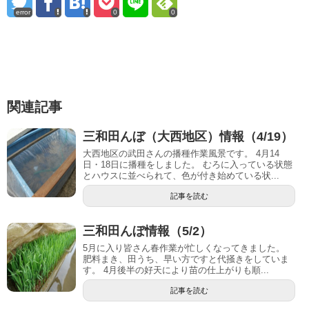
error
0
0
関連記事
三和田んぼ（大西地区）情報（4/19）
大西地区の武田さんの播種作業風景です。 4月14
日・18日に播種をしました。 むろに入っている状態
とハウスに並べられて、色が付き始めている状...
記事を読む
三和田んぼ情報（5/2）
5月に入り皆さん春作業が忙しくなってきました。
肥料まき、田うち、早い方ですと代掻きをしていま
す。 4月後半の好天により苗の仕上がりも順...
記事を読む