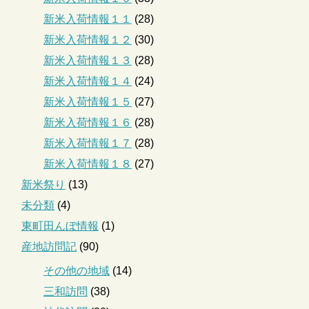
新米入荷情報１１
(28)
新米入荷情報１２
(30)
新米入荷情報１３
(28)
新米入荷情報１４
(24)
新米入荷情報１５
(27)
新米入荷情報１６
(28)
新米入荷情報１７
(28)
新米入荷情報１８
(27)
新米祭り
(13)
未分類
(4)
東町田んぼ情報
(1)
産地訪問記
(90)
その他の地域
(14)
三和訪問
(38)