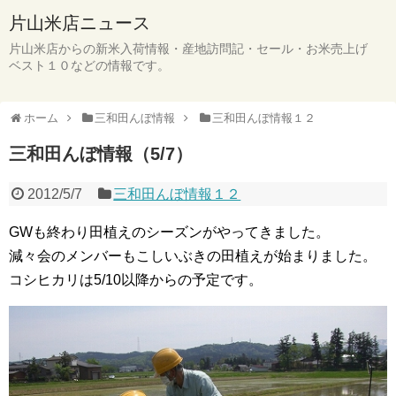
片山米店ニュース
片山米店からの新米入荷情報・産地訪問記・セール・お米売上げ
ベスト１０などの情報です。
ホーム
三和田んぼ情報
三和田んぼ情報１２
三和田んぼ情報（5/7）
2012/5/7
三和田んぼ情報１２
GWも終わり田植えのシーズンがやってきました。
減々会のメンバーもこしいぶきの田植えが始まりました。
コシヒカリは5/10以降からの予定です。