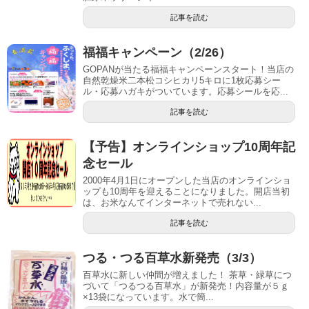
記事を読む
福福キャンペーン（2/26）
GOPANが当たる福福キャンペーンスタート！当店の
自然乾燥米二本松コシヒカリ5キロに1枚応募シー
ル・応募ハガキがついています。応募シールを応...
記事を読む
【予告】オンラインショップ10周年記
念セール
2000年4月1日にオープンした当店のオンラインショ
ップも10周年を迎えることになりました。開店当初
は、お米なんてインターネットで売れない...
記事を読む
つる・つる百草水新発売（3/3）
百草水に新しい仲間が増えました！ 茶草・緑草につ
づいて「つるつる百草水」が新発売！内容量が５ｇ
×13袋になっています。水で簡...