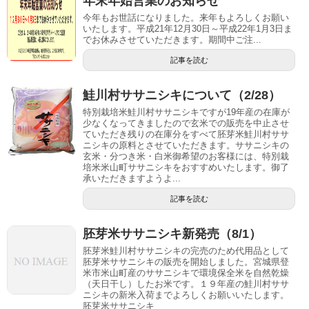
年末年始営業のお知らせ
今年もお世話になりました。来年もよろしくお願い
いたします。平成21年12月30日～平成22年1月3日ま
でお休みさせていただきます。期間中ご注...
記事を読む
鮭川村ササニシキについて（2/28）
特別栽培米鮭川村ササニシキですが19年産の在庫が
少なくなってきましたので玄米での販売を中止させ
ていただき残りの在庫分をすべて胚芽米鮭川村ササ
ニシキの原料とさせていただきます。ササニシキの
玄米・分つき米・白米御希望のお客様には、特別栽
培米米山町ササニシキをおすすめいたします。御了
承いただきますようよ...
記事を読む
胚芽米ササニシキ新発売（8/1）
胚芽米鮭川村ササニシキの完売のため代用品として
胚芽米ササニシキの販売を開始しました。宮城県登
米市米山町産のササニシキで環境保全米を自然乾燥
（天日干し）したお米です。１９年産の鮭川村ササ
ニシキの新米入荷までよろしくお願いいたします。
胚芽米ササニシキ