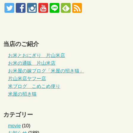
当店のご紹介
お米とおにぎり 片山米店
お米の通販 片山米店
お米屋の嫁ブログ「米屋の招き猫」
片山米店ヤフー店
米ブログ こめこめ便り
米屋の招き猫
カテゴリー
movie
(10)
お知らせ
(188)