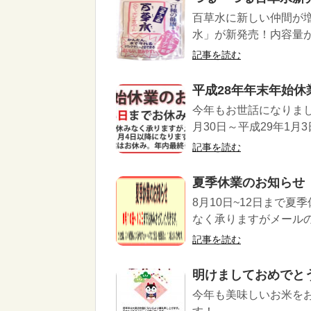
百草水に新しい仲間が
水」が新発売！内容量が５
記事を読む
平成28年年末年始休
今年もお世話になりまし
月30日～平成29年1月
記事を読む
夏季休業のお知らせ
8月10日~12日まで
なく承りますがメールのご
記事を読む
明けましておめでと
今年も美味しいお米を