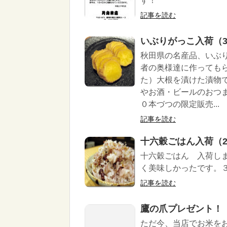
す！
記事を読む
いぶりがっこ入荷（3/
秋田県の名産品、いぶ
者の奥様達に作っても
た）大根を漬けた漬物
やお酒・ビールのおつ
０本づつの限定販売...
記事を読む
十六穀ごはん入荷（2/
十六穀ごはん 入荷し
く美味しかったです。３
記事を読む
鷹の爪プレゼント！（
ただ今、当店でお米を