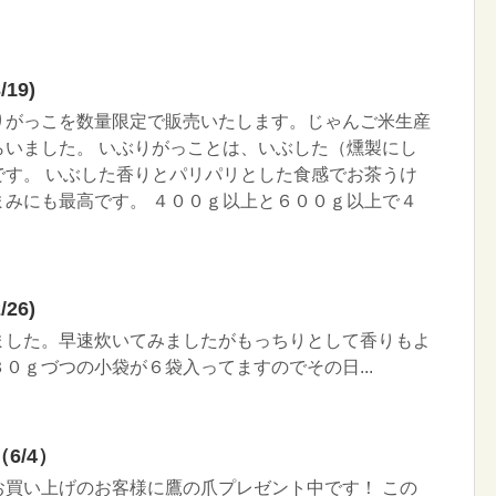
19)
りがっこを数量限定で販売いたします。じゃんご米生産
らいました。 いぶりがっことは、いぶした（燻製にし
です。 いぶした香りとパリパリとした食感でお茶うけ
まみにも最高です。 ４００ｇ以上と６００ｇ以上で４
26)
ました。早速炊いてみましたがもっちりとして香りもよ
０ｇづつの小袋が６袋入ってますのでその日...
6/4）
お買い上げのお客様に鷹の爪プレゼント中です！ この