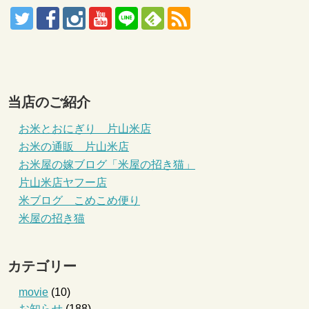
当店のご紹介
お米とおにぎり 片山米店
お米の通販 片山米店
お米屋の嫁ブログ「米屋の招き猫」
片山米店ヤフー店
米ブログ こめこめ便り
米屋の招き猫
カテゴリー
movie
(10)
お知らせ
(188)