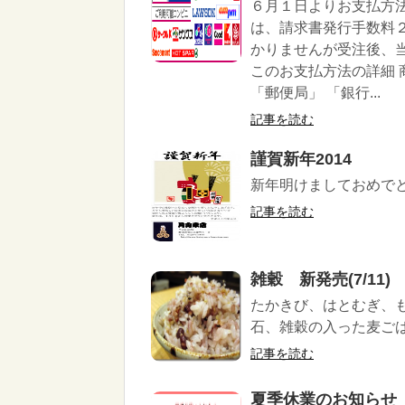
６月１日よりお支払方
は、請求書発行手数料
かりませんが受注後、当
このお支払方法の詳細 
「郵便局」 「銀行...
記事を読む
謹賀新年2014
新年明けましておめで
記事を読む
雑穀 新発売(7/11)
たかきび、はとむぎ、
石、雑穀の入った麦ごは
記事を読む
夏季休業のお知らせ