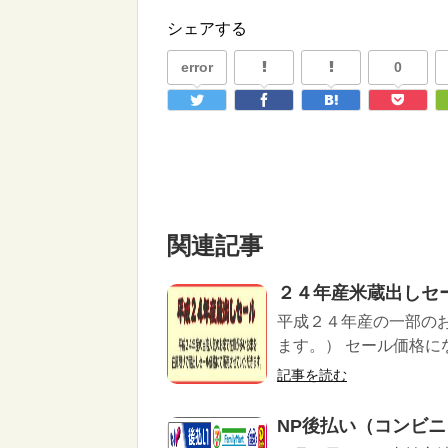
シェアする
error
0
関連記事
２４年産米蔵出しセー
平成２４年産の一部の
ます。） セール価格に
記事を読む
NP後払い（コンビニ）