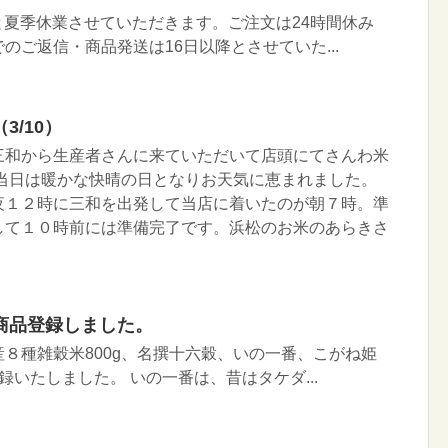
5日と夏季休業させていただきます。ご注文は24時間休み
のご返信・商品発送は16日以降とさせていた...
/10）
三和から生産者さんに来ていただいて店頭にてさんわ米
 当日は暖かな快晴の日となりお天気に恵まれました。
夜１２時に三和を出発して当店に着いたのが朝７時。準
して１０時前には準備完了です。浜松のお米のあらきさ
商品登録しました。
８種雑穀米800g、名撰十六穀、いの一番、こがね姫
録いたしました。 いの一番は、昔はタケダ...