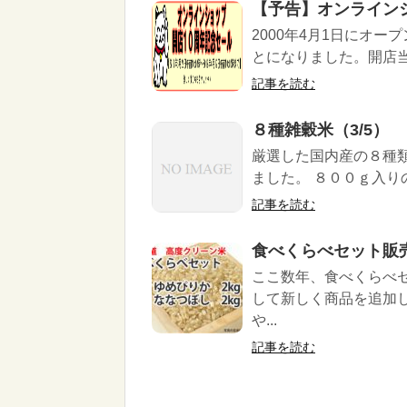
【予告】オンライン
2000年4月1日にオ
とになりました。開店当
記事を読む
８種雑穀米（3/5）
厳選した国内産の８種
ました。 ８００ｇ入
記事を読む
食べくらべセット販
ここ数年、食べくらべ
して新しく商品を追加
や...
記事を読む