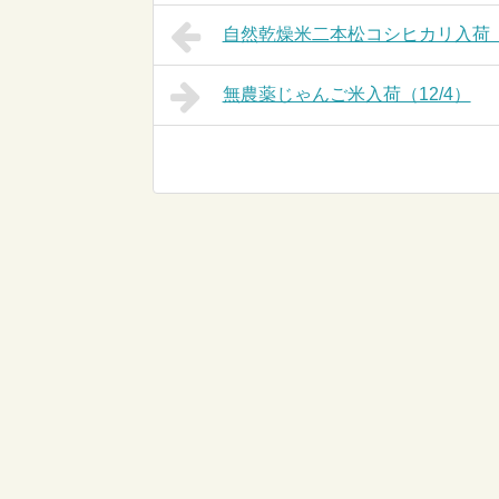
自然乾燥米二本松コシヒカリ入荷（1
無農薬じゃんご米入荷（12/4）