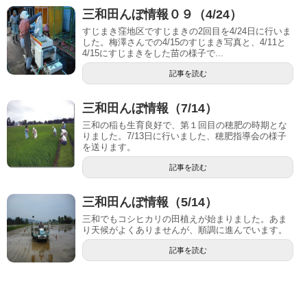
三和田んぼ情報０９（4/24）
すじまき窪地区ですじまきの2回目を4/24日に行いま
した。梅澤さんでの4/15のすじまき写真と、4/11と
4/15にすじまきをした苗の様子で...
記事を読む
三和田んぼ情報（7/14）
三和の稲も生育良好で、第１回目の穂肥の時期とな
りました。7/13日に行いました、穂肥指導会の様子
を送ります。
記事を読む
三和田んぼ情報（5/14）
三和でもコシヒカリの田植えが始まりました。あま
り天候がよくありませんが、順調に進んでいます。
記事を読む