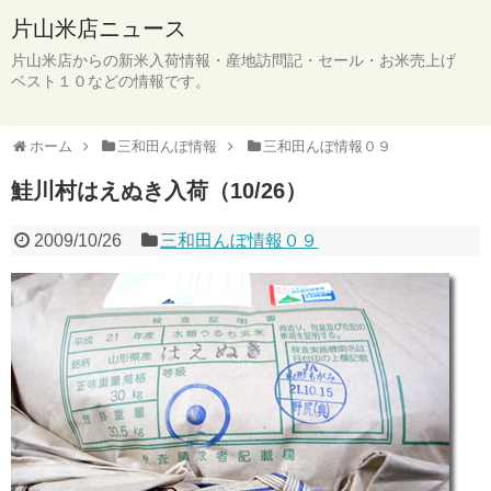
片山米店ニュース
片山米店からの新米入荷情報・産地訪問記・セール・お米売上げ
ベスト１０などの情報です。
ホーム
三和田んぼ情報
三和田んぼ情報０９
鮭川村はえぬき入荷（10/26）
2009/10/26
三和田んぼ情報０９