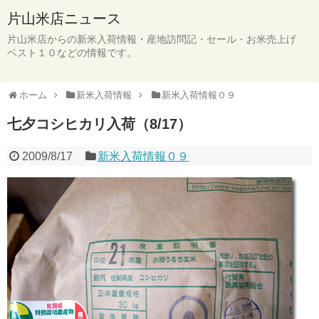
片山米店ニュース
片山米店からの新米入荷情報・産地訪問記・セール・お米売上げ
ベスト１０などの情報です。
ホーム
新米入荷情報
新米入荷情報０９
七夕コシヒカリ入荷（8/17）
2009/8/17
新米入荷情報０９