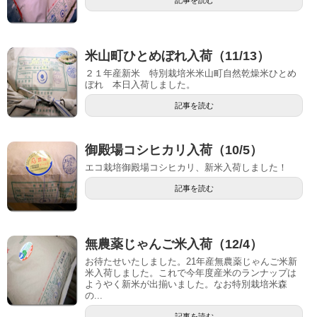
米山町ひとめぼれ入荷（11/13）
２１年産新米 特別栽培米米山町自然乾燥米ひとめ
ぼれ 本日入荷しました。
記事を読む
御殿場コシヒカリ入荷（10/5）
エコ栽培御殿場コシヒカリ、新米入荷しました！
記事を読む
無農薬じゃんご米入荷（12/4）
お待たせいたしました。21年産無農薬じゃんご米新
米入荷しました。これで今年度産米のランナップは
ようやく新米が出揃いました。なお特別栽培米森
の...
記事を読む