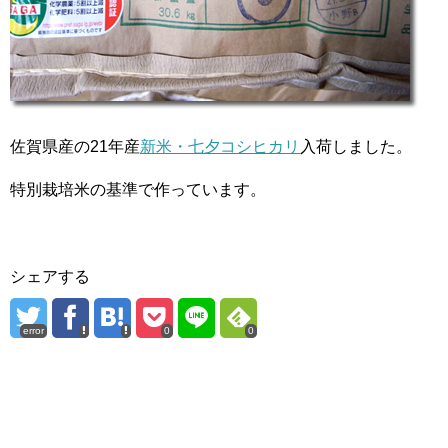
佐賀県産の21年産
新米・七夕コシヒカリ
入荷しました。
特別栽培米の基準で作っています。
シェアする
error
0
0