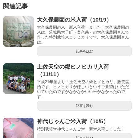
関連記事
大久保農園の米入荷（10/19）
大久保農園の米 新米入荷しました！大久保農園の
米は、茨城県大子町（奥久慈）の大久保農園さんで
作った特別栽培米コシヒカリです。大久保農園さん
は...
記事を読む
土佐天空の郷ヒノヒカリ入荷
（11/11）
平成21年産より「土佐天空の郷ヒノヒカリ」販売開
始です。ヒノヒカリがほしいというご要望はいただ
いていたのですがなかなかいい米がなかったので
す...
記事を読む
神代じゃんご米入荷（10/5）
特別栽培米神代じゃんご米、新米入荷しました！
記事を読む