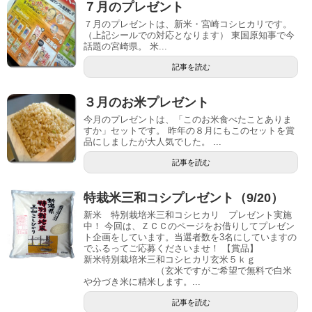
７月のプレゼント
７月のプレゼントは、新米・宮崎コシヒカリです。
（上記シールでの対応となります） 東国原知事で今
話題の宮崎県。 米...
記事を読む
３月のお米プレゼント
今月のプレゼントは、「このお米食べたことありま
すか」セットです。 昨年の８月にもこのセットを賞
品にしましたが大人気でした。 ...
記事を読む
特栽米三和コシプレゼント（9/20）
新米 特別栽培米三和コシヒカリ プレゼント実施
中！ 今回は、ＺＣＣのページをお借りしてプレゼン
ト企画をしています。当選者数を3名にしていますの
でふるってご応募くださいませ！ 【賞品】
新米特別栽培米三和コシヒカリ玄米５ｋｇ
（玄米ですがご希望で無料で白米
や分づき米に精米します。...
記事を読む