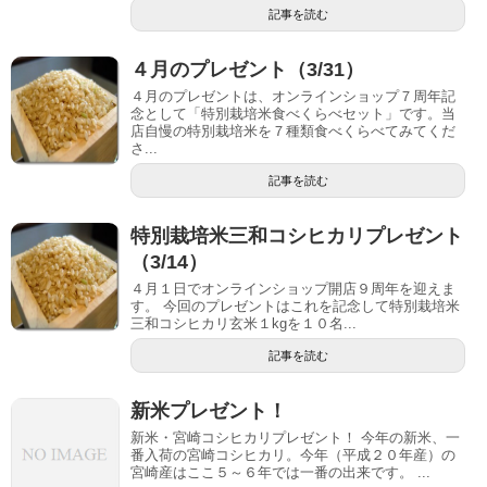
記事を読む
４月のプレゼント（3/31）
４月のプレゼントは、オンラインショップ７周年記
念として「特別栽培米食べくらべセット」です。当
店自慢の特別栽培米を７種類食べくらべてみてくだ
さ...
記事を読む
特別栽培米三和コシヒカリプレゼント
（3/14）
４月１日でオンラインショップ開店９周年を迎えま
す。 今回のプレゼントはこれを記念して特別栽培米
三和コシヒカリ玄米１kgを１０名...
記事を読む
新米プレゼント！
新米・宮崎コシヒカリプレゼント！ 今年の新米、一
番入荷の宮崎コシヒカリ。今年（平成２０年産）の
宮崎産はここ５～６年では一番の出来です。 ...