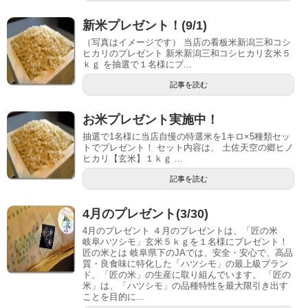
新米プレゼント！(9/1)
（写真はイメージです） 当店の看板米新潟三和コシ
ヒカリのプレゼント 新米新潟三和コシヒカリ玄米５
ｋｇ を抽選で１名様にプ...
記事を読む
お米プレゼント実施中！
抽選で1名様に当店自慢の特選米を1キロ×5種類セッ
トでプレゼント！ セット内容は、 土佐天空の郷ヒノ
ヒカリ【玄米】１ｋｇ ...
記事を読む
4月のプレゼント(3/30)
4月のプレゼント ４月のプレゼントは、「匠の米
岐阜ハツシモ」玄米５ｋｇを１名様にプレゼント！
匠の米とは 岐阜県下のJAでは、安全・安心で、高品
質・良食味に特化した「ハツシモ」の最上級ブラン
ド、「匠の米」の生産に取り組んでいます。 「匠の
米」は、「ハツシモ」の品種特性を最大限引き出す
ことを目的に...