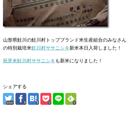
山形県鮭川の鮭川村トップブランド米生産組合のみなさん
の特別栽培米
鮭川村ササニシキ
新米本日入荷しました！
胚芽米鮭川村ササニシキ
も新米になりました！
シェアする
error
0
0