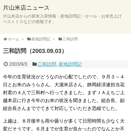
片山米店ニュース
片山米店からの新米入荷情報・産地訪問記・セール・お米売上げ
ベスト１０などの情報です。
ホーム
産地訪問記
三和訪問
三和訪問（2003.09.03）
2003/9/3
三和訪問
,
産地訪問記
今年の生育状況がどうなのか心配でしたので、９月３～４
日とお米のみうらさん、大瀧米店さん、静岡経済連担当花
村君の４人で三和村へ行ってきました。まずＪＡえちご上
越本店に行き今年のお米の状況を聞きました。組合長、副
組合長さんまででてきて対応していただき恐縮でした。
上越は、８月後半も雨や曇りが多くて日照時間も少なく大
変だそうです。６月までが生育が良かったのでなんとか不