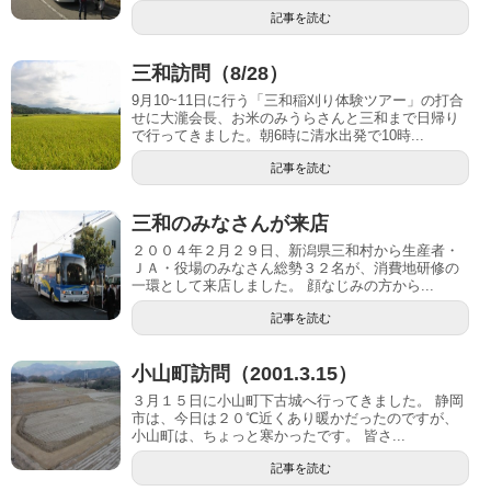
記事を読む
三和訪問（8/28）
9月10~11日に行う「三和稲刈り体験ツアー」の打合
せに大瀧会長、お米のみうらさんと三和まで日帰り
で行ってきました。朝6時に清水出発で10時...
記事を読む
三和のみなさんが来店
２００４年２月２９日、新潟県三和村から生産者・
ＪＡ・役場のみなさん総勢３２名が、消費地研修の
一環として来店しました。 顔なじみの方から...
記事を読む
小山町訪問（2001.3.15）
３月１５日に小山町下古城へ行ってきました。 静岡
市は、今日は２０℃近くあり暖かだったのですが、
小山町は、ちょっと寒かったです。 皆さ...
記事を読む