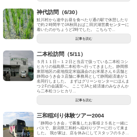
神代訪問（6/30）
鮭川村から途中お昼を食べたり通の駅で休憩したり
で約２時間半でJA秋田おばこ田沢湖営農センターに
着いたのがちょうど2時でした。 こちらで...
記事を読む
二本松訪問（5/11）
５月１１日～１２日と当店で扱っている二本松コシ
ヒカリの福島県二本松市へ行ってきました。静岡県
東部地区の産地指定米協議会のお米屋さん６店舗と
静岡ゆうき会３店舗に事務局として静岡経済連が１
名同行しました。 まずはグリーンセンターにほんま
つ２Fの会議室へ。 ここでJAと経済連のみなさんか
ら二本松コシヒカリ...
記事を読む
三和稲刈り体験ツアー2004
「静岡ゆうき会」で募集したお客様２５名と一緒に
バスで、新潟県三和村へ稲刈りツアーに行って来ま
した。 我が家は、店を休みにしてスタッフのＳさ...