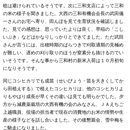
稔は避けられているそうです。次に三和支店によって三和
の米の様子を聞きました。大西の三和有機会会長の武田儀
一さんのお宅へ寄り、田んぼを見て生育状況を確認しまし
た。見ての感想は、思っていたよりは良く、早稲の「こし
いぶき」などはかなりしっかりとできてました。ただ武田
さんが言うには、出穂時期のばらつきで刈取適期の見極め
が難しい、遅めの刈り取りのほうが窒素分も抜けるのでい
いそうです。そんな事から三和村の新米入荷は１０月初旬
になりそうです。
同じコシヒカリでも成苗（せいびょう・苗を大きくしてか
ら田植えする）で植えたコシヒカリは、他のコシヒカリよ
りもやはり成長が早くその違いは見ても明らかでした。夕
方から減農薬栽培の大西有機の会のみなさん、ＪＡえちご
上越職員、役場の担当者で現在の消費地のお米の情勢や生
産の様子などを話し合いました。その後懇親会、雪中梅を
ご馳走になりました。