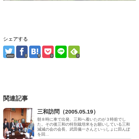
シェアする
error
0
0
関連記事
三和訪問（2005.05.19）
朝８時に車で出発、三和へ着いたのが３時前でし
た。その後三和の特別栽培米をお願いしている三和
減減の会の会長、武田儀一さんといっしょに田んぼ
を回...